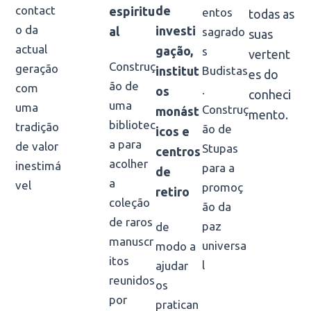
contact
de
espiritu
entos
todas as
o da
investi
al
sagrado
suas
actual
gação,
s
vertent
Construç
geração
Budistas
institut
es do
ão de
com
.
os
conheci
uma
uma
Construç
monást
mento.
bibliotec
tradição
ão de
icos e
a para
de valor
Stupas
centros
acolher
inestimá
para a
de
a
vel
promoç
retiro
coleção
ão da
de raros
paz
de
manuscr
universa
modo a
itos
l
ajudar
reunidos
os
por
pratican