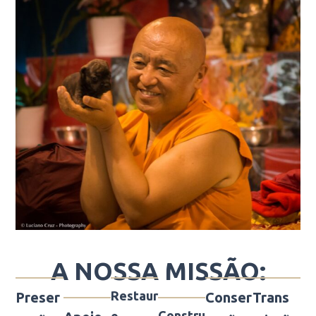
A NOSSA MISSÃO:
Restaur
Preser
Conser
Trans
Constru
o,