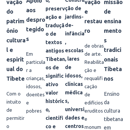
Apoio
vação
vação
missão
ção de
preserv
aos
do
e
de
jardins-
ação e
despro
patrim
restau
ensina
de-
traduçã
tegido
ónio
ro
mento
infância
o de
s
cultura
s
,
textos
de obras
l e
tradici
escolas
antigos
de arte.
Em
, lares
espirit
Tibetan
onais
Reabilita
particula
de
os de
ual do
Tibeta
ção e
r a
idosos,
signific
Tibete
nos
requalifi
crianças,
clínicas
ativo
cação
idosos,
médica
valor
Com o
Ensino
de
doentes
s,
históric
intuito
da
edifícios
e
universi
o,
de
cultura
eruditos
pobres
dades e
científi
permitir
e
tibetana
centros
o
co e
monum
em