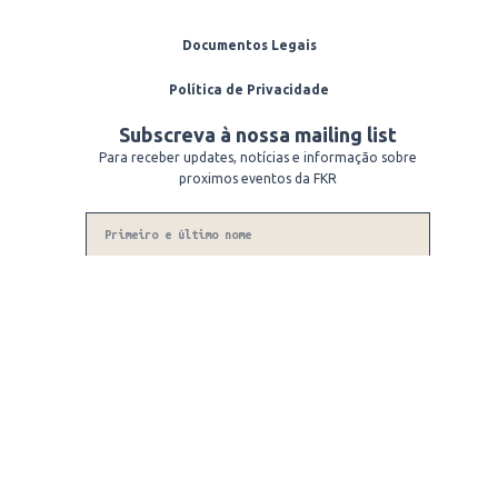
Documentos Legais
Política de Privacidade
Subscreva à nossa mailing list
Para receber updates, notícias e informação sobre
proximos eventos da FKR
Name
Phone
Number
Email
Subscrever
© 2026 Fundação Kangyur Rinpoche