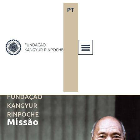
Skip
PT
EN
to
content
FUNDAÇÃO
KANGYUR
RINPOCHE
Missão