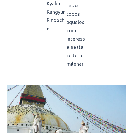
Kyabje
tes e
Kangyur
todos
Rinpoch
aqueles
e
com
interess
e nesta
cultura
milenar