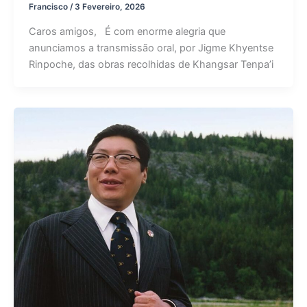
Francisco
/
3 Fevereiro, 2026
Caros amigos, É com enorme alegria que
anunciamos a transmissão oral, por Jigme Khyentse
Rinpoche, das obras recolhidas de Khangsar Tenpa’i