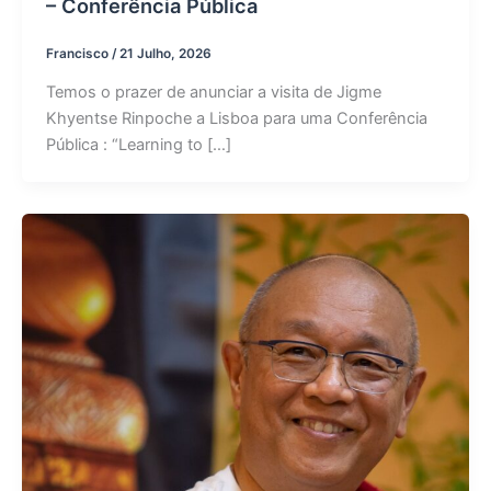
– Conferência Pública
Francisco
/
21 Julho, 2026
Temos o prazer de anunciar a visita de Jigme
Khyentse Rinpoche a Lisboa para uma Conferência
Pública : “Learning to […]