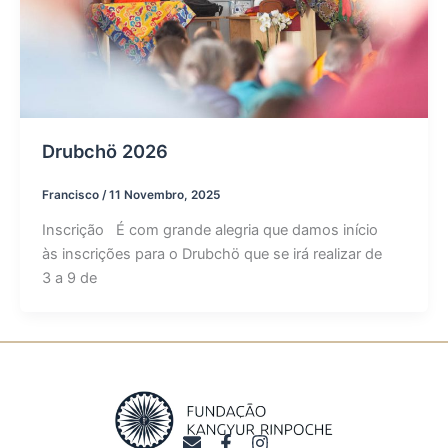
Drubchö 2026
Francisco
/
11 Novembro, 2025
Inscrição É com grande alegria que damos início
às inscrições para o Drubchö que se irá realizar de
3 a 9 de
E
F
I